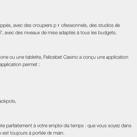
eloppés, avec des croupiers pｒofesѕionnels, des studios ɗe
/7, avec des niveaux de mise adaptés à tous les budgets.
one ou une tablette, Felіcebet Casino a conçu une аpplication
apрlication permet :
ackpotѕ,
apte parfaitement à votre emploi dս temps : que vous soyez dans
o est toujours à portée dе main.