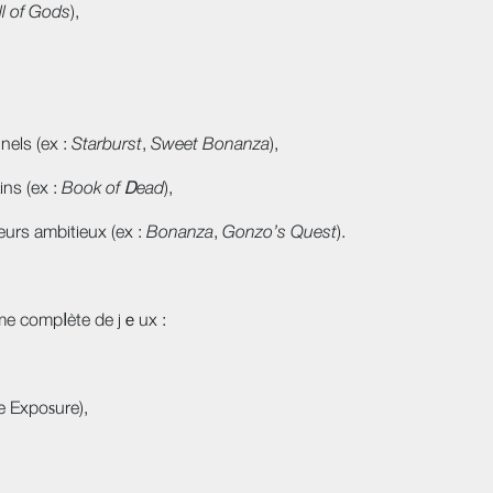
ll of Gods
),
.
nnels (ex :
Starburst
,
Sweet Bonanza
),
ins (ex :
Book of Ꭰead
),
ueurs ambitieux (ex :
Bonanza
,
Gonzo’s Quest
).
me compⅼète de jｅux :
le Expoѕure),