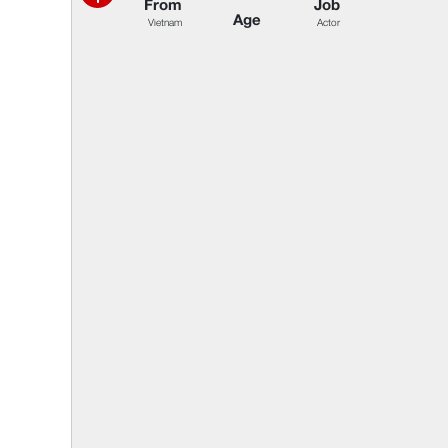
F
r
o
m
J
o
b
A
g
e
V
i
e
t
n
a
m
A
c
t
o
r