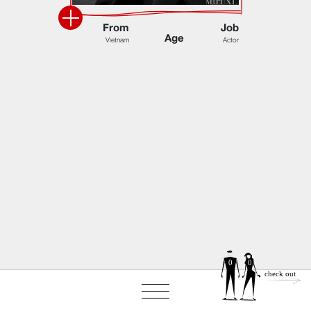
F
r
o
m
J
o
b
A
g
e
V
i
e
t
n
a
m
A
c
t
o
r
0
0
check out