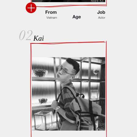
F
r
o
m
J
o
b
A
g
e
V
i
e
t
n
a
m
A
c
t
o
r
02
Kai