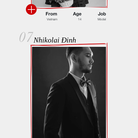
F
r
o
m
A
g
e
J
o
b
V
i
e
t
n
a
m
1
4
M
o
d
e
l
07
Nhikolai Đinh