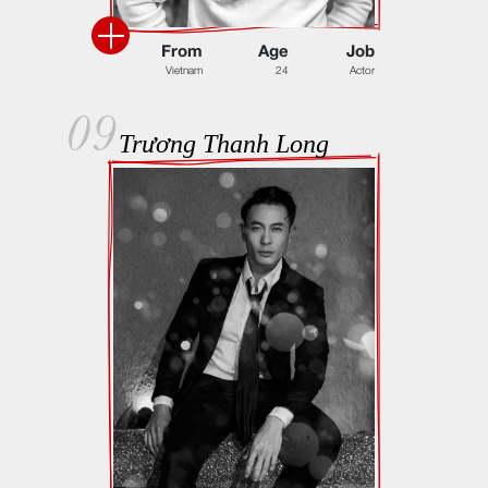
F
r
o
m
A
g
e
J
o
b
V
i
e
t
n
a
m
2
4
A
c
t
o
r
09
Trương Thanh Long