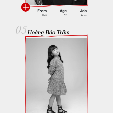
F
r
o
m
A
g
e
J
o
b
H
a
i
t
i
5
2
A
c
t
o
r
05
Hoàng Bảo Trâm