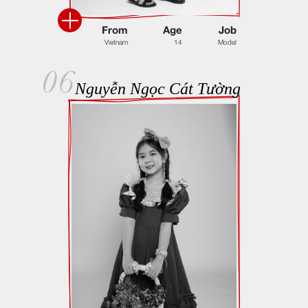
F
r
o
m
A
g
e
J
o
b
V
i
e
t
n
a
m
1
4
M
o
d
e
l
06
Nguyễn Ngọc Cát Tường