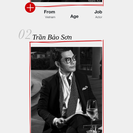
F
r
o
m
J
o
b
A
g
e
V
i
e
t
n
a
m
A
c
t
o
r
02
Trần Bảo Sơn