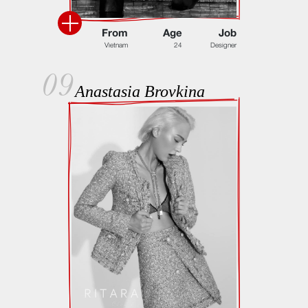
F
r
o
m
A
g
e
J
o
b
V
i
e
t
n
a
m
2
4
D
e
s
i
g
n
e
r
09
Anastasia Brovkina