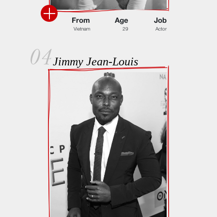
F
r
o
m
A
g
e
J
o
b
V
i
e
t
n
a
m
2
9
A
c
t
o
r
04
Jimmy Jean-Louis