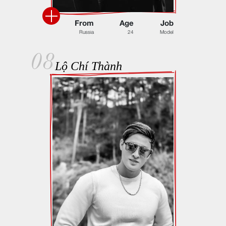
F
r
o
m
A
g
e
J
o
b
R
u
s
s
i
a
2
4
M
o
d
e
l
08
Lộ Chí Thành