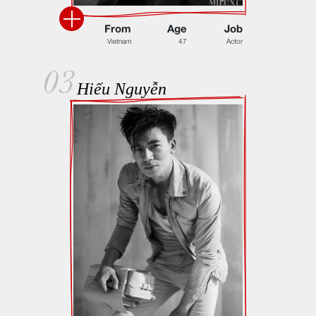
F
r
o
m
A
g
e
J
o
b
V
i
e
t
n
a
m
4
7
A
c
t
o
r
03
Hiếu Nguyễn