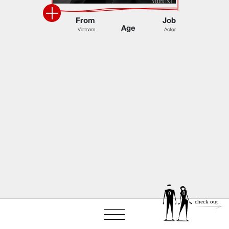
F
r
o
m
J
o
b
A
g
e
V
i
e
t
n
a
m
A
c
t
o
r
0
0
check out