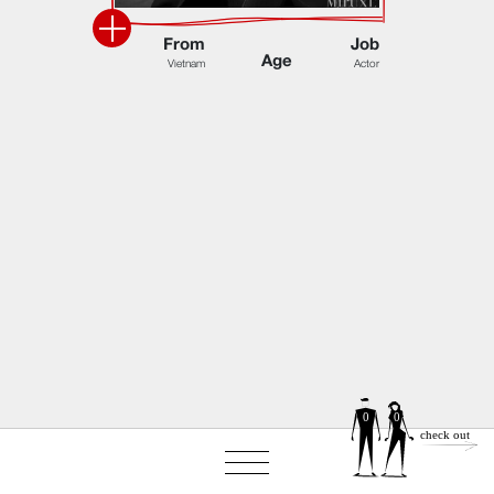
F
r
o
m
J
o
b
A
g
e
V
i
e
t
n
a
m
A
c
t
o
r
0
0
check out