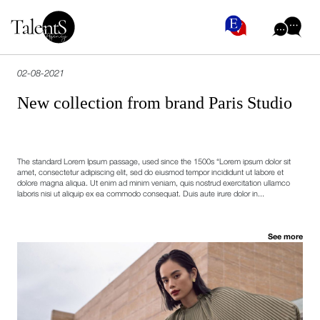
02-08-2021
New collection from brand Paris Studio
The standard Lorem Ipsum passage, used since the 1500s “Lorem ipsum dolor sit
amet, consectetur adipiscing elit, sed do eiusmod tempor incididunt ut labore et
dolore magna aliqua. Ut enim ad minim veniam, quis nostrud exercitation ullamco
laboris nisi ut aliquip ex ea commodo consequat. Duis aute irure dolor in...
See more