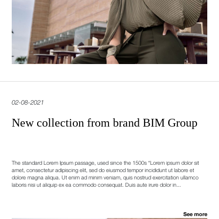
02-08-2021
New collection from brand BIM Group
The standard Lorem Ipsum passage, used since the 1500s “Lorem ipsum dolor sit
amet, consectetur adipiscing elit, sed do eiusmod tempor incididunt ut labore et
dolore magna aliqua. Ut enim ad minim veniam, quis nostrud exercitation ullamco
laboris nisi ut aliquip ex ea commodo consequat. Duis aute irure dolor in...
See more