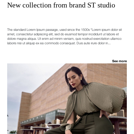
New collection from brand ST studio
The standard Lorem Ipsum passage, used since the 1500s “Lorem ipsum dolor sit
amet, consectetur adipiscing elit, sed do eiusmod tempor incididunt ut labore et
dolore magna aliqua. Ut enim ad minim veniam, quis nostrud exercitation ullamco
laboris nisi ut aliquip ex ea commodo consequat. Duis aute irure dolor in...
See more