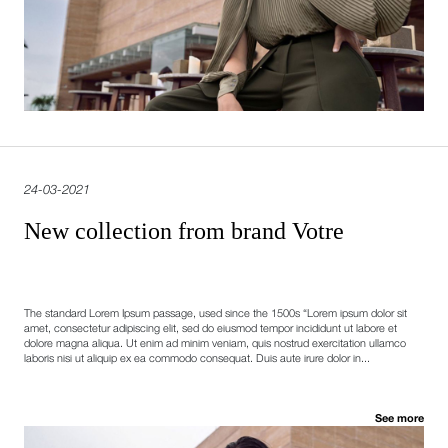
24-03-2021
New collection from brand Votre
The standard Lorem Ipsum passage, used since the 1500s “Lorem ipsum dolor sit
amet, consectetur adipiscing elit, sed do eiusmod tempor incididunt ut labore et
dolore magna aliqua. Ut enim ad minim veniam, quis nostrud exercitation ullamco
laboris nisi ut aliquip ex ea commodo consequat. Duis aute irure dolor in...
See more