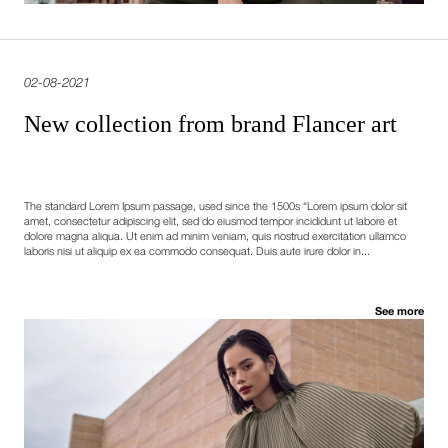
02-08-2021
New collection from brand Flancer art
The standard Lorem Ipsum passage, used since the 1500s “Lorem ipsum dolor sit
amet, consectetur adipiscing elit, sed do eiusmod tempor incididunt ut labore et
dolore magna aliqua. Ut enim ad minim veniam, quis nostrud exercitation ullamco
laboris nisi ut aliquip ex ea commodo consequat. Duis aute irure dolor in...
See more